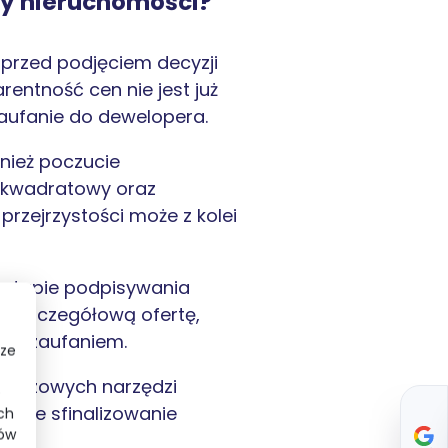
ży nieruchomości?
i przed podjęciem decyzji
rentność cen nie jest już
aufanie do dewelopera.
wnież poczucie
r kwadratowy oraz
 przejrzystości może z kolei
 etapie podpisywania
zi szczegółową ofertę,
em i zaufaniem.
sze
 kluczowych narzędzi
e
ybkie sfinalizowanie
ch
ków