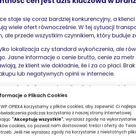
ntność cen jest dziś kluczowa w bran
e staje się coraz bardziej konkurencyjny, a klienc
ją wiele ofert równocześnie. W tej sytuacji transpa
ale przede wszystkim czynnikiem, który buduje z
tylko lokalizacja czy standard wykończenia, ale ró
. Jasne informacje o cenie brutto, cenie za met
ją, że klient wie dokładnie, ile i za co płaci. Brak
akupu lub negatywnych opinii w internecie.
ć cen mieszkań pozwala uniknąć nieporozumień na
eloperskich. Klient, który już na stronie www wid
nformacje o Plikach Cookies
 lokalu, podchodzi do transakcji z większym spokoj
WP OPIEKA korzystamy z plików cookies, aby zapewnić Ci najlep
świadczenia podczas korzystania z naszej strony internetowej.
strona internetowa dewelopera staje się jednym z
ikając
"Akceptuję wszystkie"
, wyrażasz zgodę na wykorzystani
przejrzysta i kompletna, tym większa szansa na sz
ików cookies, co pozwoli nam dostosować treści i oferty do Twoi
trzeb. Jeśli nie wyrażasz zgody na korzystanie z nieistotnych pli