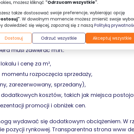
okies, możesz kliknąć
"Odrzucam wszystkie"
.
żesz także dostosować swoje preferencje, wybierając opcję
owiązek czy szansa dla dewelopera?
Dostosuj"
. W dowolnym momencie możesz zmienić swoje wybor
y dowiedzieć się więcej, zapoznaj się z naszą
Polityką prywatnoś
 życie przepisy, które nałożyły na deweloperów n
Dostosuj
Odrzuć wszystkie
Akceptuj wszystkie
. Zgodnie z ustawą o jawności cen mieszkań oraz
D
era musi zawierać m.in.:
lokalu i cenę za m²,
od momentu rozpoczęcia sprzedaży,
pny, zarezerwowany, sprzedany),
dodatkowych kosztów, takich jak miejsca postojow
ezentacji promocji i obniżek cen.
e mogą wydawać się dodatkowym obciążeniem. W rz
e pozycji rynkowej. Transparentna strona www d