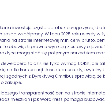
ania inwestuje często dorobek całego życia, dlat
nych zasad współpracy.
W lipcu 2025 roku weszły w ży
a na stronie internetowej m.in. ceny brutto, ceny 
u
. Te obowiązki prawne wynikają z ustawy o jawno
praktyce mogą stać się potężnym narzędziem ma
ewelopera to dziś nie tylko wymóg UOKiK, ale ta
się na tle konkurencji. Jasne komunikaty, czytelny
cji zgodnych z Dyrektywą Omnibus sprawiają, że kli
 o zakupie.
laczego transparentność cen na stronie interne
zedaż mieszkań i jak WordPress pomaga budować