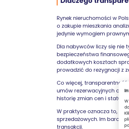
Dlaczego transpare
Rynek nieruchomości w Polsc
o zakupie mieszkania analizu
jedynie wymogiem prawnym, 
Dla nabywców liczy się nie 
bezpieczeństwa finansowego
dodatkowych kosztach sprawia
prowadzić do rezygnacji z z
Co więcej, transparentnoś
umów rezerwacyjnych czy dew
I
historię zmian cen i status
W 
do
W praktyce oznacza to, że 
Kl
sprzedażowych. Im bardziej 
pl
po
transakcji.