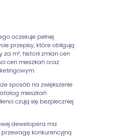
ego oczekuje pełnej
cie przepisy, które obligują
za m², historii zmian cen
ści cen mieszkań oraz
rketingowym.
kże sposób na zwiększenie
 katalog mieszkań
enci czują się bezpieczniej
towej dewelopera ma
 przewagę konkurencyjną