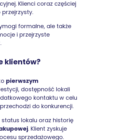
jnej. Klienci coraz częściej
przejrzysty.
ymogi formalne, ale także
ocje i przejrzyste
.
e klientów?
sto
pierwszym
westycji, dostępność lokali
 dodatkowego kontaktu w celu
przechodzi do konkurencji.
status lokalu oraz historię
 zakupowej
. Klient zyskuje
procesu sprzedażowego.