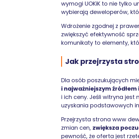
wymogi UOKiK to nie tylko un
wybierają deweloperów, któr
Wdrożenie zgodnej z prawem
zwiększyć efektywność sprze
komunikaty to elementy, któ
Jak przejrzysta st
Dla osób poszukujących mie
i najważniejszym źródłem 
i ich ceny. Jeśli witryna j
uzyskania podstawowych inf
Przejrzysta strona www dewe
zmian cen,
zwiększa poczuc
pewność, że oferta jest rz