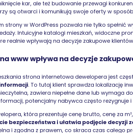
iknięcie kar, ale też budowanie przewagi konkurency
zy są otwarci i komunikują swoje oferty w sposób 
 strony w WordPress pozwala nie tylko spełnić w
daży. Intuicyjne katalogi mieszkań, widoczne prom
re realnie wpływają na decyzje zakupowe klientów
rona www wpływa na decyzje zakupow
szkania strona internetowa dewelopera jest czę
informacji
. To tutaj klient sprawdza lokalizację in
est nieczytelna, zawiera niepełne dane lub wymaga
ormacji, potencjalny nabywca często rezygnuje i 
lopera, która prezentuje cenę brutto, cenę za m², 
ie bezpieczeństwa i ułatwia podjęcie decyzji
etelna i zgodna z prawem, co skraca czas całego 