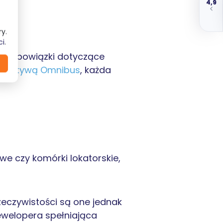
4,9
y.
ci
.
owe obowiązki dotyczące
yrektywą Omnibus
, każda
e czy komórki lokatorskie,
eczywistości są one jednak
ewelopera spełniająca