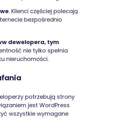
owe
. Klienci częściej polecają
nternecie bezpośrednio
 www dewelopera, tym
entność nie tylko spełnia
ku nieruchomości.
ufania
eloperzy potrzebują strony
związaniem jest WordPress
ożyć wszystkie wymagane