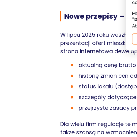
co
Mo
Nowe przepisy – ob
"
Ab
W lipcu 2025 roku weszły w
prezentacji ofert mieszkań
strona internetowa dewelop
aktualną cenę brutto 
historię zmian cen 
status lokalu (dostę
szczegóły dotyczące 
przejrzyste zasady pr
Dla wielu firm regulacje t
także szansą na wzmocnieni