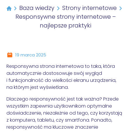
Baselinker (Base)
Optymalizacja Wordpress
INNE
Consent Mode v2
Baza wiedzy
Strony internetowe
Audyt wydajności
Comarch ERP Optima
Programista WordPress
Usługi graficzne
WCAG
Audyt WCAG
BEZPIECZEŃSTWO
Responsywne strony internetowe –
PayU
Marketing WordPress
Szkolenie i doradztwo WordPress
Deklaracja dostępności
inPost
najlepsze praktyki
Usuwanie wirusów WordPress
SEO
DLA SKLEPÓW
Przelewy24
Bezpieczeństwo WordPress
Optymalizacja SEO
One click return
Furgonetka
Pozycjonowanie WordPress
Omnibus
iFirma
Optymalizacja LLM
19 marca 2025
inFakt
SEM
Fakturownia
Responsywna strona internetowa to taka, która
Google Ads
Subiekt
automatycznie dostosowuje swój wygląd
Meta Ads
Allegro
i funkcjonalność do wielkości ekranu urządzenia,
WDROŻENIE NARZĘDZI ANALITYCZNYCH
INTEGRACJE WORDPRESS
na którym jest wyświetlana.
Google Analytics 4
AI - sztuczna inteligencja
Dlaczego responsywność jest tak ważna? Przede
Google Tag Manager
Czat na stronie
wszystkim
zapewnia użytkownikom optymalne
Konfiguracja konwersji
ASARI
doświadczenie, niezależnie od tego, czy korzystają
AUDYTY MARKETINGOWE
Newsletter
z komputera, tabletu, czy smartfona
. Ponadto,
Audyt SEO
responsywność ma kluczowe znaczenie
Notowania i kursy