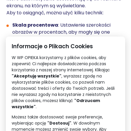
ekranu, na którym są wyświetlane.
Aby to osiągnąć, można użyć kilku technik:
Skala procentowa
: Ustawienie szerokości
obrazów w procentach, aby mogły się one
skalować wraz z szerokością ekranu.
Informacje o Plikach Cookies
Maksymalna szerokość
: Ustawienie
maksymalnej szerokości obrazów na 100%,
W WP OPIEKA korzystamy z plików cookies, aby
aby zapobiec ich wychodzeniu poza granice
zapewnić Ci najlepsze doświadczenia podczas
kontenera.
korzystania z naszej strony internetowej. Klikając
"Akceptuję wszystkie"
, wyrażasz zgodę na
Zastosowanie odpowiednich formatów
:
wykorzystanie plików cookies, co pozwoli nam
Korzystanie z formatów obrazów, które są
dostosować treści i oferty do Twoich potrzeb. Jeśli
dobrze skompresowane i zoptymalizowane
nie wyrażasz zgody na korzystanie z nieistotnych
dla różnych urządzeń, takich jak WebP.
plików cookies, możesz kliknąć
"Odrzucam
wszystkie"
.
Możesz także dostosować swoje preferencje,
Media queries
wybierając opcję
"Dostosuj"
. W dowolnym
momencie możesz zmienić swoje wybory. Aby