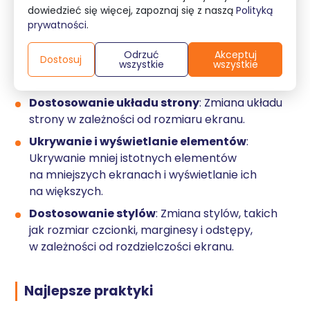
Media queries to technika CSS, która pozwala
dowiedzieć się więcej, zapoznaj się z naszą
Polityką
na stosowanie różnych stylów w zależności
prywatności
.
od właściwości urządzenia, takich jak szerokość
Odrzuć
Akceptuj
ekranu, wysokość, orientacja ekranu i inne.
Dostosuj
wszystkie
wszystkie
Technika ta umożliwia projektantom:
Dostosowanie układu strony
: Zmiana układu
strony w zależności od rozmiaru ekranu.
Ukrywanie i wyświetlanie elementów
:
Ukrywanie mniej istotnych elementów
na mniejszych ekranach i wyświetlanie ich
na większych.
Dostosowanie stylów
: Zmiana stylów, takich
jak rozmiar czcionki, marginesy i odstępy,
w zależności od rozdzielczości ekranu.
Najlepsze praktyki