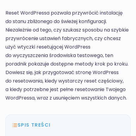
Baselinker (Base)
Optymalizacja Wordpress
INNE
Consent Mode v2
Audyt wydajności
Comarch ERP Optima
Programista WordPress
Reset WordPressa pozwala przywrócić instalację
Usługi graficzne
WCAG
Audyt WCAG
BEZPIECZEŃSTWO
PayU
Marketing WordPress
do stanu zbliżonego do świeżej konfiguracji.
Szkolenie i doradztwo WordPress
Deklaracja dostępności
inPost
Usuwanie wirusów WordPress
SEO
Niezależnie od tego, czy szukasz sposobu na szybkie
DLA SKLEPÓW
Przelewy24
Bezpieczeństwo WordPress
przywrócenie ustawień fabrycznych, czy chcesz
Optymalizacja SEO
One click return
Furgonetka
użyć wtyczki resetującej WordPress
Pozycjonowanie WordPress
Omnibus
iFirma
do wyczyszczenia środowiska testowego, ten
Optymalizacja LLM
inFakt
SEM
poradnik pokazuje dostępne metody krok po kroku.
Fakturownia
Dowiesz się, jak przygotować stronę WordPress
Google Ads
Subiekt
do resetowania, kiedy wystarczy reset częściowy,
Meta Ads
Allegro
WDROŻENIE NARZĘDZI ANALITYCZNYCH
a kiedy potrzebne jest pełne resetowanie Twojego
INTEGRACJE WORDPRESS
Google Analytics 4
WordPressa, wraz z usunięciem wszystkich danych.
AI - sztuczna inteligencja
Google Tag Manager
Czat na stronie
Konfiguracja konwersji
ASARI
AUDYTY MARKETINGOWE
Newsletter
SPIS TREŚCI
Audyt SEO
Notowania i kursy