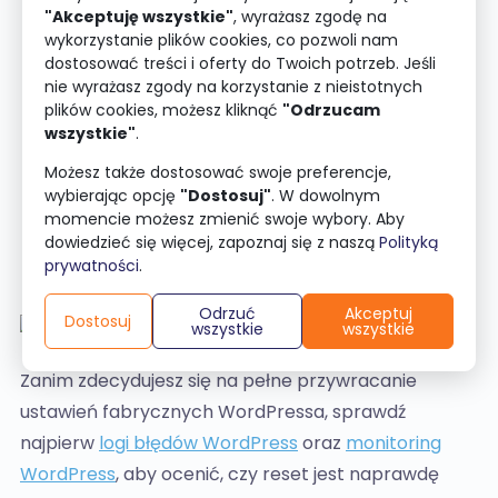
systemowe, bez usuwania plików instalacji.
"Akceptuję wszystkie"
, wyrażasz zgodę na
wykorzystanie plików cookies, co pozwoli nam
Głęboki reset
– resetowanie bazy danych
dostosować treści i oferty do Twoich potrzeb. Jeśli
WordPress: usunięcie wszystkich treści
nie wyrażasz zgody na korzystanie z nieistotnych
plików cookies, możesz kliknąć
"Odrzucam
i konfiguracji. Przywrócenie bazy danych
wszystkie"
.
do czystego stanu i ponowna konfiguracja.
Możesz także dostosować swoje preferencje,
Pełny reset
– usunięcie bazy danych, wszystkich
wybierając opcję
"Dostosuj"
. W dowolnym
plików i reinstalacja od zera. Przywrócenie
momencie możesz zmienić swoje wybory. Aby
WordPress odbywa się potem z backupu
dowiedzieć się więcej, zapoznaj się z naszą
Polityką
prywatności
.
lub zupełnie od nowa.
Odrzuć
Akceptuj
Dostosuj
wszystkie
wszystkie
Zanim zdecydujesz się na pełne przywracanie
ustawień fabrycznych WordPressa, sprawdź
najpierw
logi błędów WordPress
oraz
monitoring
WordPress
, aby ocenić, czy reset jest naprawdę