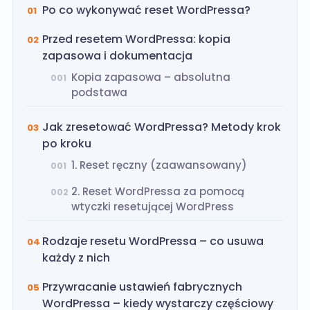
Audyt Google Ads
Po co wykonywać reset WordPressa?
01
Przed resetem WordPressa: kopia
02
zapasowa i dokumentacja
Kopia zapasowa – absolutna
001
podstawa
Jak zresetować WordPressa? Metody krok
03
po kroku
1. Reset ręczny (zaawansowany)
001
2. Reset WordPressa za pomocą
002
wtyczki resetującej WordPress
Rodzaje resetu WordPressa – co usuwa
04
każdy z nich
Przywracanie ustawień fabrycznych
05
WordPressa – kiedy wystarczy częściowy