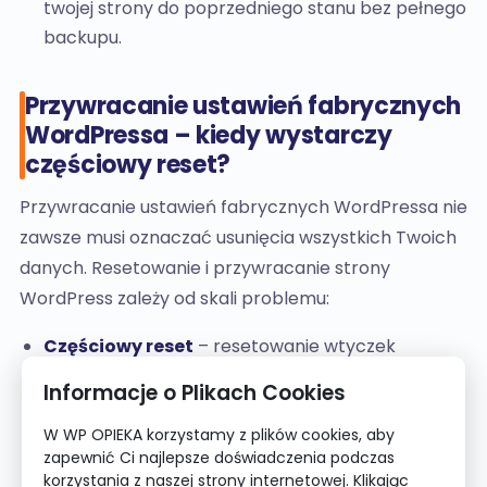
twojej strony do poprzedniego stanu bez pełnego
backupu.
Przywracanie ustawień fabrycznych
WordPressa – kiedy wystarczy
częściowy reset?
Przywracanie ustawień fabrycznych WordPressa nie
zawsze musi oznaczać usunięcia wszystkich Twoich
danych. Resetowanie i przywracanie strony
WordPress zależy od skali problemu:
Częściowy reset
– resetowanie wtyczek
i motywów WordPress, usunięcie widżetów.
Informacje o Plikach Cookies
Eliminuje konflikty bez dotykania treści.
W WP OPIEKA korzystamy z plików cookies, aby
Średni reset
– przywrócenie ustawień
zapewnić Ci najlepsze doświadczenia podczas
fabrycznych: reset bazy danych i opcje
korzystania z naszej strony internetowej. Klikając