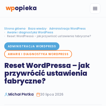
Strona główna
Baza wiedzy
Administracja WordPress
Awarie i diagnostyka WordPress
Reset WordPressa – jak przywrócić ustawienia fabryczne?
ADMINISTRACJA WORDPRESS
WordPress i WooCommerce
AWARIE I DIAGNOSTYKA WORDPRESS
ADMINISTRACJA I WSPARCIE
Reset WordPressa – jak
Wtyczki i integracje WordPress
Opieka nad stronami WordPress
przywrócić ustawienia
WTYCZKI WORDPRESS I WOOCOMMERCE
Opieka nad sklepami WooCommerce
Audyty
fabryczne?
TWORZENIE STRON I SKLEPÓW
Wdrożenie i konfiguracja wtyczek
AUDYTY TECHNICZNE
Dedykowane wtyczki i rozwój
Strony internetowe WordPress
Wymogi prawne
INTEGRACJE WOOCOMMERCE
Audyt WordPress
Sklepy internetowe WooCommerce
Michał Płotka
30 lipca 2026
DLA WSZYSTKICH STRON
Audyt Woocommerce
ROZWÓJ I OPTYMALIZACJA
FedEx
Inne
Cookies
Audyt bezpieczeństwa