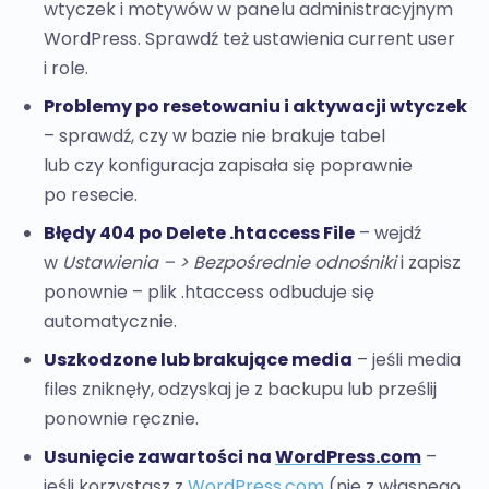
wtyczek i motywów w panelu administracyjnym
WordPress. Sprawdź też ustawienia current user
i role.
Problemy po resetowaniu i aktywacji wtyczek
– sprawdź, czy w bazie nie brakuje tabel
lub czy konfiguracja zapisała się poprawnie
po resecie.
Błędy 404 po Delete .htaccess File
– wejdź
w
Ustawienia – > Bezpośrednie odnośniki
i zapisz
ponownie – plik .htaccess odbuduje się
automatycznie.
Uszkodzone lub brakujące media
– jeśli media
files zniknęły, odzyskaj je z backupu lub prześlij
ponownie ręcznie.
Usunięcie zawartości na
WordPress.com
–
jeśli korzystasz z
WordPress.com
(nie z własnego