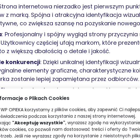
 Strona internetowa nierzadko jest pierwszym pun
w z marką. Spójna i atrakcyjna identyfikacja wizua
tywne, co zwiększa szansę na pozyskanie nowego 
a
: Profesjonalny i spójny wygląd strony przyczyni
Użytkownicy częściej ufają markom, które prezentu
to z większą dbałością o detale i jakość.
le konkurencji
: Dzięki unikalnej identyfikacji wizu
ryginalne elementy graficzne, charakterystyczne kol
ka zostanie lepiej zapamiętana przez odbiorców.
: Elementy wizualne strony internetowej komunikuj
enie tego, co chce się przekazać oraz jak to zrob
nformacje o Plikach Cookies
 może efektywnie wpłynąć na to jak odbiorcy post
WP OPIEKA korzystamy z plików cookies, aby zapewnić Ci najlep
świadczenia podczas korzystania z naszej strony internetowej.
eń użytkownika
: Identyfikacja wizualna wpływa ni
ikając
"Akceptuję wszystkie"
, wyrażasz zgodę na wykorzystani
na to, jak użytkownicy wchodzą z nią w interakcję.
ików cookies, co pozwoli nam dostosować treści i oferty do Twoi
ozumieć strukturę strony i prowadzi użytkownika p
trzeb. Jeśli nie wyrażasz zgody na korzystanie z nieistotnych pli