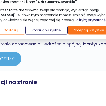
okies, możesz kliknąć
"Odrzucam wszystkie"
.
ji
: Estetyczna i intuicyjna strona internetowa m
żesz także dostosować swoje preferencje, wybierając opcję
Dostosuj"
. W dowolnym momencie możesz zmienić swoje wybor
 Elementy wizualne mogą kierować uwagę użytkowni
y dowiedzieć się więcej, zapoznaj się z naszą
Polityką prywatnoś
ia (np. zapis na newsletter, zakup produktu).
Dostosuj
Odrzuć wszystkie
Akceptuj wszystkie
sie opracowania i wdrożenia spójnej identyfikacji
MOŻEMY!
cji na stronie