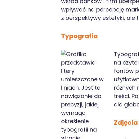
wśród banków i firm ubezpi
wpływać na percepcję marki
z perspektywy estetyki, ale 
Typografia
Typografi
na czyte
fontów p
użytkown
różnych 
treści. P
dla glob
Zdjęcia 