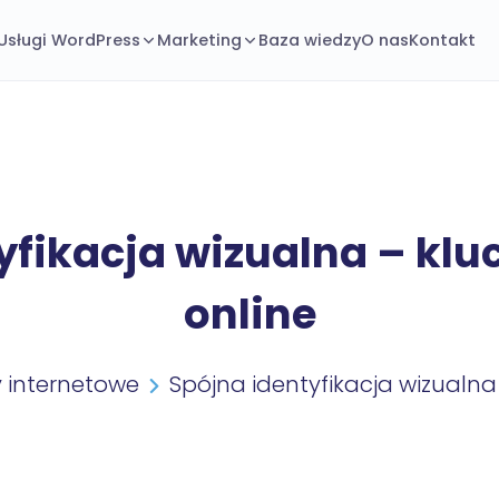
Usługi WordPress
Marketing
Baza wiedzy
O nas
Kontakt
yfikacja wizualna – klu
online
y internetowe
Spójna identyfikacja wizualna