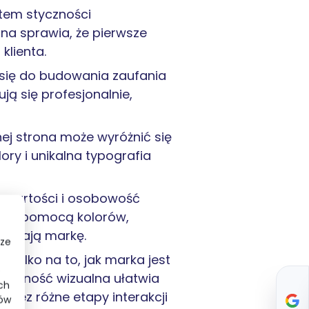
ktem styczności
lna sprawia, że pierwsze
klienta.
a się do budowania zaufania
ją się profesjonalnie,
alnej strona może wyróżnić się
ory i unikalna typografia
ą wartości i osobowość
ić za pomocą kolorów,
rzegają markę.
sze
e tylko na to, jak marka jest
e
 Spójność wizualna ułatwia
ch
rzez różne etapy interakcji
ków