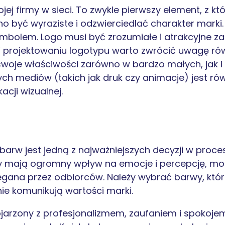
ej firmy w sieci. To zwykle pierwszy element, z kt
o być wyraziste i odzwierciedlać charakter marki.
mbolem. Logo musi być zrozumiałe i atrakcyjne za
 projektowaniu logotypu warto zwrócić uwagę rów
woje właściwości zarówno w bardzo małych, jak i
ch mediów (takich jak druk czy animacje) jest 
acji wizualnej.
arw jest jedną z najważniejszych decyzji w proce
olory mają ogromny wpływ na emocje i percepcję, 
zegana przez odbiorców. Należy wybrać barwy, któr
nie komunikują wartości marki.
 kojarzony z profesjonalizmem, zaufaniem i spokoje