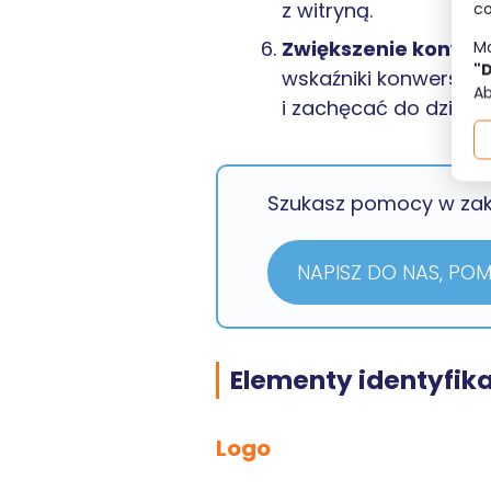
z witryną.
co
Zwiększenie konwers
Mo
"
wskaźniki konwersji.
Ab
i zachęcać do działan
Szukasz pomocy w zakre
NAPISZ DO NAS, PO
Elementy identyfika
Logo