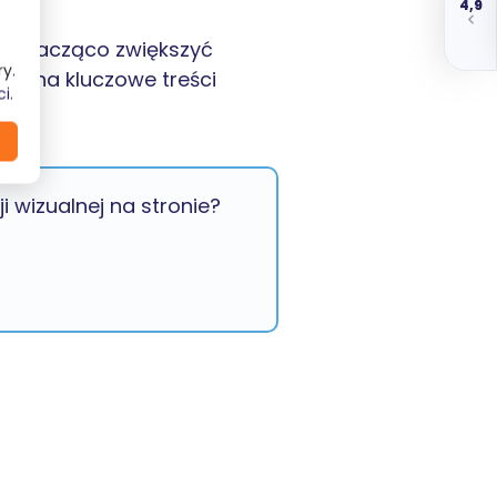
4,9
oże znacząco zwiększyć
y.
ka na kluczowe treści
ci
.
 wizualnej na stronie?