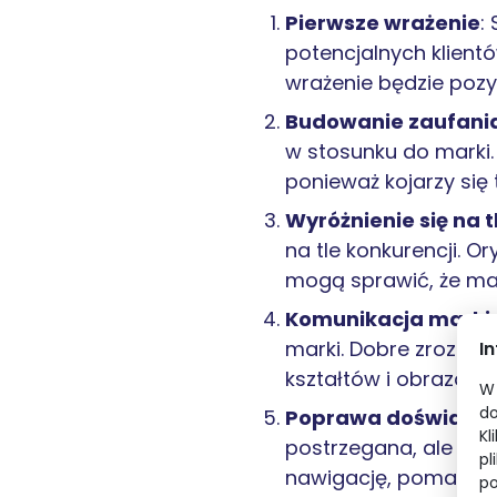
Pierwsze wrażenie
:
potencjalnych klientó
wrażenie będzie pozy
Budowanie zaufani
w stosunku do marki. 
ponieważ kojarzy się 
Wyróżnienie się na t
na tle konkurencji. O
mogą sprawić, że mar
Komunikacja marki
marki. Dobre zrozumi
I
kształtów i obrazów,
W 
do
Poprawa doświadcz
Kl
postrzegana, ale też 
pl
nawigację, pomaga zr
po