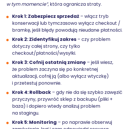
w tym momencie”
, która ogranicza straty.
Krok 1: Zabezpiecz sprzedaż
– włącz tryb
konserwacji lub tymczasowo wyłącz checkout /
bramkę, jeśli błędy powodują nieudane płatności.
Krok 2: Zidentyfikuj zakres
– czy problem
dotyczy całej strony, czy tylko
checkout/płatności/wysyłki.
Krok 3: Cofnij ostatnią zmianę
– jeśli wiesz,
że problem zaczyna się po konkretnej
aktualizacji, cofnij ją (albo wyłącz wtyczkę)
i przetestuj ponownie.
Krok 4: Rollback
– gdy nie da się szybko zawęzić
przyczyny, przywróć sklep z backupu (pliki +
baza) i dopiero wtedy analizuj problem
na stagingu.
Krok 5: Monitoring
– po naprawie obserwuj