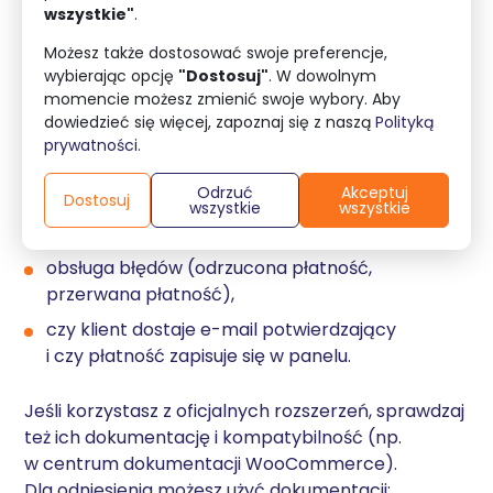
To punkt, który po aktualizacji „
wysypuje się
”
wszystkie"
.
najczęściej. Zrób testy integracji dla każdej bramki,
Możesz także dostosować swoje preferencje,
której używasz:
wybierając opcję
"Dostosuj"
. W dowolnym
momencie możesz zmienić swoje wybory. Aby
transakcja testowa (sandbox) lub niskokwotowa
dowiedzieć się więcej, zapoznaj się z naszą
Polityką
na produkcji,
prywatności
.
powrót do sklepu po płatności (redirect),
Odrzuć
Akceptuj
Dostosuj
zmiana statusu zamówienia (opłacone /
wszystkie
wszystkie
oczekujące / anulowane),
obsługa błędów (odrzucona płatność,
przerwana płatność),
czy klient dostaje e-mail potwierdzający
i czy płatność zapisuje się w panelu.
Jeśli korzystasz z oficjalnych rozszerzeń, sprawdzaj
też ich dokumentację i kompatybilność (np.
w centrum dokumentacji WooCommerce).
Dla odniesienia możesz użyć dokumentacji: