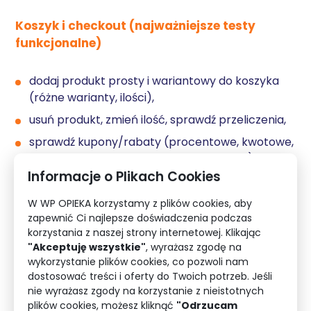
Koszyk i checkout (najważniejsze testy
funkcjonalne)
dodaj produkt prosty i wariantowy do koszyka
(różne warianty, ilości),
usuń produkt, zmień ilość, sprawdź przeliczenia,
sprawdź kupony/rabaty (procentowe, kwotowe,
darmowa dostawa, kupony ograniczone),
Informacje o Plikach Cookies
sprawdź podatki (VAT), ceny brutto/netto
i zaokrąglenia,
W WP OPIEKA korzystamy z plików cookies, aby
zapewnić Ci najlepsze doświadczenia podczas
przejdź pełny checkout jako gość i jako
korzystania z naszej strony internetowej. Klikając
zalogowany klient.
"Akceptuję wszystkie"
, wyrażasz zgodę na
wykorzystanie plików cookies, co pozwoli nam
dostosować treści i oferty do Twoich potrzeb. Jeśli
2) Testy integracji z bramkami płatniczymi
nie wyrażasz zgody na korzystanie z nieistotnych
plików cookies, możesz kliknąć
"Odrzucam