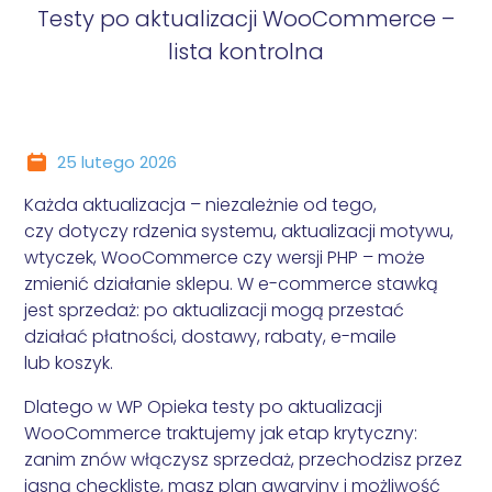
Baselinker (Base)
Optymalizacja Wordpress
Testy po aktualizacji WooCommerce –
INNE
Consent Mode v2
Audyt wydajności
Comarch ERP Optima
Programista WordPress
lista kontrolna
Usługi graficzne
WCAG
Audyt WCAG
BEZPIECZEŃSTWO
PayU
Marketing WordPress
Szkolenie i doradztwo WordPress
Deklaracja dostępności
inPost
Usuwanie wirusów WordPress
SEO
DLA SKLEPÓW
Przelewy24
Bezpieczeństwo WordPress
Optymalizacja SEO
One click return
Furgonetka
25 lutego 2026
Pozycjonowanie WordPress
Omnibus
iFirma
Optymalizacja LLM
Każda aktualizacja – niezależnie od tego,
inFakt
SEM
czy dotyczy rdzenia systemu, aktualizacji motywu,
Fakturownia
wtyczek, WooCommerce czy wersji PHP – może
Google Ads
Subiekt
zmienić działanie sklepu. W e-commerce stawką
Meta Ads
Allegro
jest sprzedaż: po aktualizacji mogą przestać
WDROŻENIE NARZĘDZI ANALITYCZNYCH
INTEGRACJE WORDPRESS
działać płatności, dostawy, rabaty, e-maile
Google Analytics 4
AI - sztuczna inteligencja
lub koszyk.
Google Tag Manager
Czat na stronie
Dlatego w WP Opieka testy po aktualizacji
Konfiguracja konwersji
ASARI
WooCommerce traktujemy jak etap krytyczny:
AUDYTY MARKETINGOWE
Newsletter
zanim znów włączysz sprzedaż, przechodzisz przez
Audyt SEO
Notowania i kursy
jasną checklistę, masz plan awaryjny i możliwość