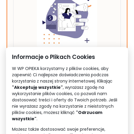
Reklama na Facebooku, Instagramie
Informacje o Plikach Cookies
i WhatsApp – wszystko o kampaniach
W WP OPIEKA korzystamy z plików cookies, aby
Meta
Meta oferuje szeroką gamę narzędzi
zapewnić Ci najlepsze doświadczenia podczas
reklamowych, znanych jako Meta Ads.
korzystania z naszej strony internetowej. Klikając
Ważnym jest, aby poznać te reklamy
"Akceptuję wszystkie"
, wyrażasz zgodę na
i zrozumieć, dlaczego warto z nich
wykorzystanie plików cookies, co pozwoli nam
czytaj więcej
korzystać.
dostosować treści i oferty do Twoich potrzeb. Jeśli
nie wyrażasz zgody na korzystanie z nieistotnych
plików cookies, możesz kliknąć
"Odrzucam
wszystkie"
.
Możesz także dostosować swoje preferencje,
Jak w pełni wykorzystać funkcje Meta