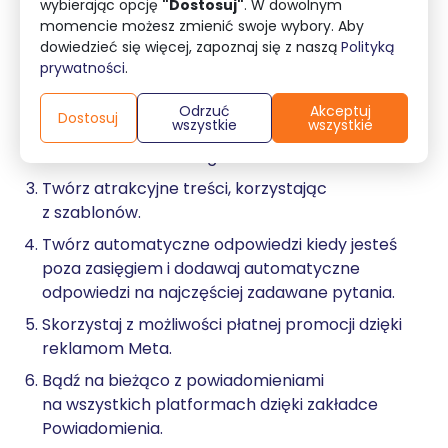
wybierając opcję
"Dostosuj"
. W dowolnym
Business Suite?
momencie możesz zmienić swoje wybory. Aby
dowiedzieć się więcej, zapoznaj się z naszą
Polityką
prywatności
.
Wykorzystaj harmonogram postów i planuj
treści regularnie oraz z wyprzedzeniem.
Odrzuć
Akceptuj
Dostosuj
wszystkie
wszystkie
Oszczędzaj czas crosspostując treści między
Facebookiem a Instagramem.
Twórz atrakcyjne treści, korzystając
z szablonów.
Twórz automatyczne odpowiedzi kiedy jesteś
poza zasięgiem i dodawaj automatyczne
odpowiedzi na najczęściej zadawane pytania.
Skorzystaj z możliwości płatnej promocji dzięki
reklamom Meta.
Bądź na bieżąco z powiadomieniami
na wszystkich platformach dzięki zakładce
Powiadomienia.