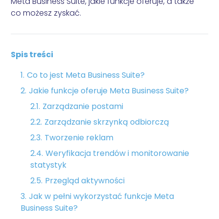
Meta Business Suite, jakie funkcje oferuje, a także
Audyt Google Ads
co możesz zyskać
.
Spis treści
Co to jest Meta Business Suite?
Jakie funkcje oferuje Meta Business Suite?
Zarządzanie postami
Zarządzanie skrzynką odbiorczą
Tworzenie reklam
Weryfikacja trendów i monitorowanie
statystyk
Przegląd aktywności
Jak w pełni wykorzystać funkcje Meta
Business Suite?