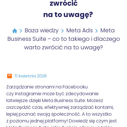
Baselinker (Base)
Optymalizacja Wordpress
zwrócić
INNE
Consent Mode v2
Audyt wydajności
Comarch ERP Optima
Programista WordPress
na to uwagę?
Usługi graficzne
WCAG
Audyt WCAG
BEZPIECZEŃSTWO
PayU
Marketing WordPress
Szkolenie i doradztwo WordPress
Deklaracja dostępności
inPost
Usuwanie wirusów WordPress
SEO
DLA SKLEPÓW
Baza wiedzy
Meta Ads
Meta
Przelewy24
Bezpieczeństwo WordPress
Optymalizacja SEO
One click return
Business Suite – co to takiego i dlaczego
Furgonetka
Pozycjonowanie WordPress
Omnibus
iFirma
warto zwrócić na to uwagę?
Optymalizacja LLM
inFakt
SEM
Fakturownia
Google Ads
Subiekt
Meta Ads
11 kwietnia 2026
Allegro
WDROŻENIE NARZĘDZI ANALITYCZNYCH
INTEGRACJE WORDPRESS
Zarządzanie stronami na Facebooku
Google Analytics 4
AI - sztuczna inteligencja
czy Instagramie może być zdecydowanie
Google Tag Manager
Czat na stronie
łatwiejsze dzięki Meta Business Suite
. Możesz
Konfiguracja konwersji
oszczędzić czas, efektywniej zarządzać kontami,
ASARI
AUDYTY MARKETINGOWE
lepiej poznać swoją społeczność. A to wszystko
Newsletter
z poziomu jednej platformy! Dowiedz się
czym jest
Audyt SEO
Notowania i kursy